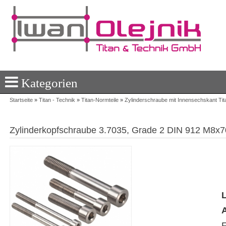
Kategorien
Startseite
»
Titan - Technik
»
Titan-Normteile
»
Zylinderschraube mit Innensechskant Tit
Zylinderkopfschraube 3.7035, Grade 2 DIN 912 M8x7
L
A
F