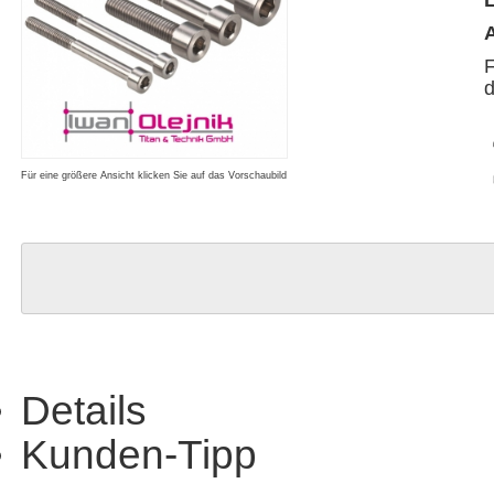
L
A
F
d
Für eine größere Ansicht klicken Sie auf das Vorschaubild
Details
Kunden-Tipp