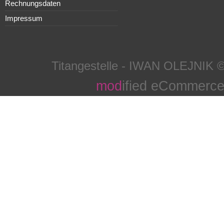
Rechnungsdaten
Impressum
Titangestelle - IWAN OLEJNIK ©
mod
ified eCommerce