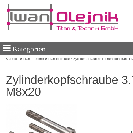
Kategorien
Startseite
»
Titan - Technik
»
Titan-Normteile
»
Zylinderschraube mit Innensechskant Tit
Zylinderkopfschraube 3
M8x20