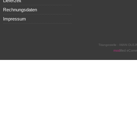
Lieferzeit
Rechnungsdaten
Impressum
Titangestelle - IWAN OLEJ
mod
ified eCom