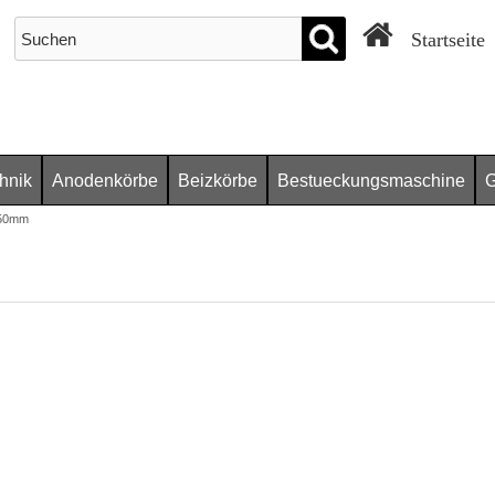
Startseite
chnik
Anodenkörbe
Beizkörbe
Bestueckungsmaschine
G
,50mm