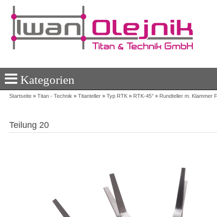
Kategorien
Startseite
»
Titan - Technik
»
Titanteller
»
Typ RTK
»
RTK-45°
»
Rundteller m. Klammer 
Teilung 20