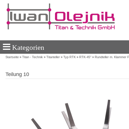
Kategorien
Startseite
»
Titan - Technik
»
Titanteller
»
Typ RTK
»
RTK-45°
»
Rundteller m. Klammer 
Teilung 10