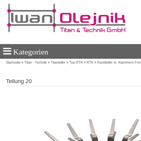
Kategorien
Startseite
»
Titan - Technik
»
Titanteller
»
Typ RTK
»
RTK
»
Rundteller m. Klammern For
Teilung 20