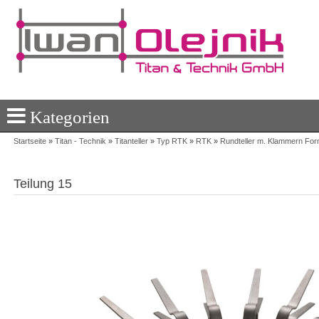
Kategorien
Startseite
»
Titan - Technik
»
Titanteller
»
Typ RTK
»
RTK
»
Rundteller m. Klammern For
Teilung 15