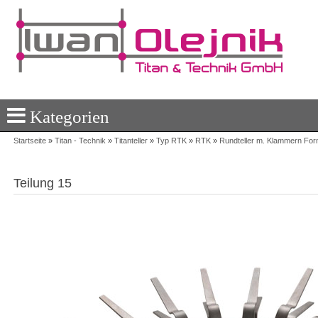
Kategorien
Startseite
»
Titan - Technik
»
Titanteller
»
Typ RTK
»
RTK
»
Rundteller m. Klammern For
Teilung 15