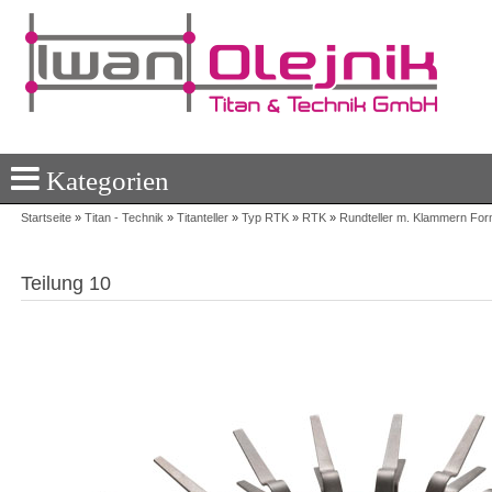
Kategorien
Startseite
»
Titan - Technik
»
Titanteller
»
Typ RTK
»
RTK
»
Rundteller m. Klammern For
Teilung 10